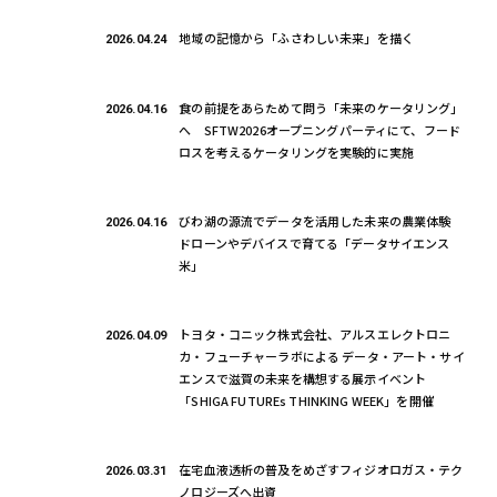
地域の記憶から「ふさわしい未来」を描く
2026.04.24
食の前提をあらためて問う「未来のケータリング」
2026.04.16
へ SFTW2026オープニングパーティにて、フード
ロスを考えるケータリングを実験的に実施
びわ湖の源流でデータを活用した未来の農業体験
2026.04.16
ドローンやデバイスで育てる「データサイエンス
米」
トヨタ・コニック株式会社、アルスエレクトロニ
2026.04.09
カ・フューチャーラボによる データ・アート・サイ
エンスで滋賀の未来を構想する展示イベント
「SHIGA FUTUREs THINKING WEEK」を開催
在宅血液透析の普及をめざすフィジオロガス・テク
2026.03.31
ノロジーズへ出資