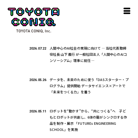
人間中心のAI社会の実現に向けて ― 当社代表取締
2026.07.22
役社長 山下 義行 が一般社団法人「人間中心のAIコ
ンソーシアム」理事に就任 ―
データを、未来のために使う「DASスターター・プ
2026.05.26
ログラム」提供開始 データサイエンス×アートで
「未来をつくる力」を養う
ロボットを“動かす”から、“共につくる”へ 子ど
2026.05.11
もとロボットが共創し、6体の龍がシンクロする作
品を制作・展示 「FUTUREs ENGINEERING
SCHOOL」を実施