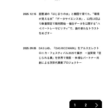
琵琶湖の「はじまりの水」と棚田で育てた、“環境
2025.12.15
が見える米” 「データサイエンス米」、12月13日よ
り数量限定で販売開始 ―複合データを公開する“ハ
イパートレーサビリティ”で、食の新たなトラスト
をめざすー
DAS LAB、『DAS RICE MARK』をアルスエレクト
2025.09.05
ロニカ・フェスティバル2025で展示 ー滋賀発「信
じられる農」を世界で発表 ― 多様なパートナー共
創による次世代農業プロジェクトー
1
2